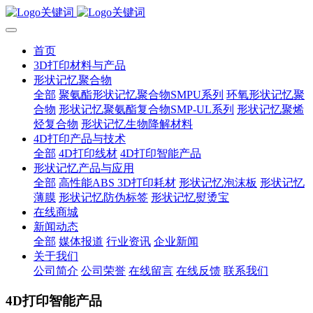
首页
3D打印材料与产品
形状记忆聚合物
全部
聚氨酯形状记忆聚合物SMPU系列
环氧形状记忆聚
合物
形状记忆聚氨酯复合物SMP-UL系列
形状记忆聚烯
烃复合物
形状记忆生物降解材料
4D打印产品与技术
全部
4D打印线材
4D打印智能产品
形状记忆产品与应用
全部
高性能ABS 3D打印耗材
形状记忆泡沫板
形状记忆
薄膜
形状记忆防伪标签
形状记忆熨烫宝
在线商城
新闻动态
全部
媒体报道
行业资讯
企业新闻
关于我们
公司简介
公司荣誉
在线留言
在线反馈
联系我们
4D打印智能产品